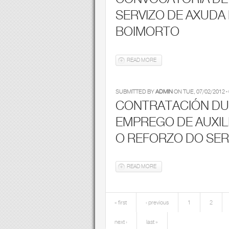
SERVIZO DE AXUDA
BOIMORTO
READ MORE
ABOUT CONVOCATORIA DE BO
SUBMITTED BY
ADMIN
ON
TUE, 07/02/2012 -
CONTRATACIÓN DU
EMPREGO DE AUXIL
O REFORZO DO SER
READ MORE
ABOUT CONTRATACIÓN DUNHA
« first
‹ previous
1
2
Pages
next ›
last »