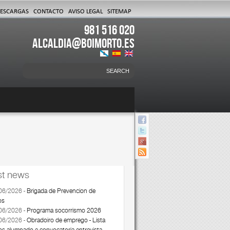
DESCARGAS
CONTACTO
AVISO LEGAL
SITEMAP
981 516 020
ALCALDIA@BOIMORTO.ES
Search
Search form
st news
06/2026
-
Brigada de Prevencion de
os
06/2026
-
Programa socorrismo 2026
06/2026
-
Obradoiro de emprego - Lista