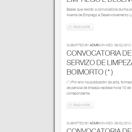
Bases que rexirán a convocatoria dunha pra
Axente de Emprego e Desenvolvemento Lo
READ MORE
ABOUT BASES DE SELECCIÓN
SUBMITTED BY
ADMIN
ON
WED, 08/02/2012 -
CONVOCATORIA DE
SERVIZO DE LIMPE
BOIMORTO (*)
(*) Por erro na publicación da acta, form
de persoal de limpeza repitese hoxe 10 de
correpondente.
READ MORE
ABOUT CONVOCATORIA DE BO
SUBMITTED BY
ADMIN
ON
WED, 08/02/2012 -
CONVOCATORIA DE