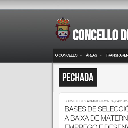
Skip to main content
CONCELLO D
O CONCELLO
ÁREAS
TRANSPAREN
Pechada
SUBMITTED BY
ADMIN
ON
MON, 02/04/2012 -
BASES DE SELECCI
A BAIXA DE MATERN
EMPREGO E DESEN